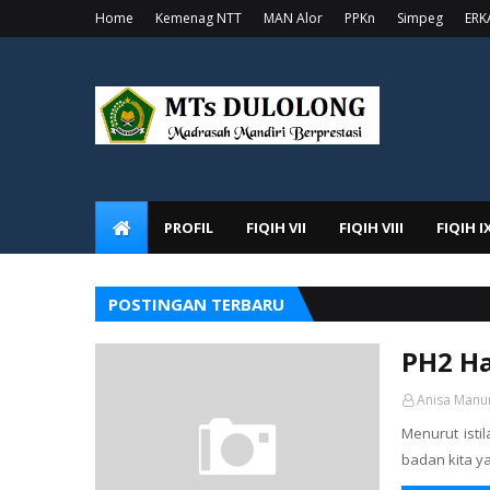
Home
Kemenag NTT
MAN Alor
PPKn
Simpeg
ERK
PROFIL
FIQIH VII
FIQIH VIII
FIQIH I
POSTINGAN TERBARU
PH2 H
Anisa Manu
Menurut isti
badan kita y