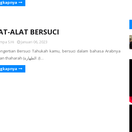
ngkapnya
AT-ALAT BERSUCI
mpa S.Hi
Januari 06, 2023
Pengertian Bersuci Tahukah kamu, bersuci dalam bahasa Arabnya
disebut dengan thaharah (الطهارة .(I…
ngkapnya