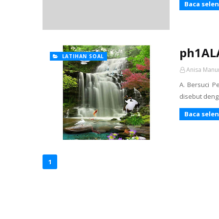
Baca sele
ph1AL
LATIHAN SOAL
Anisa Manu
A. Bersuci 
Baca sele
1