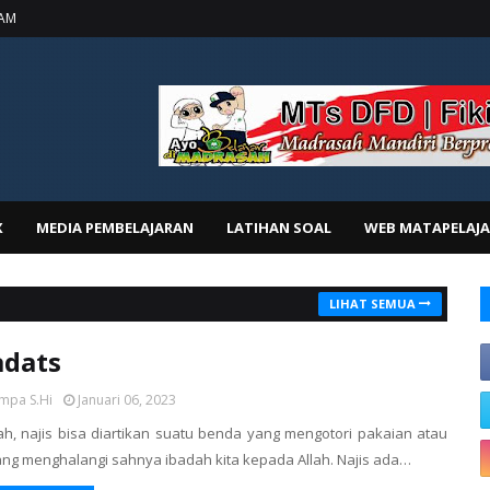
AM
X
MEDIA PEMBELAJARAN
LATIHAN SOAL
WEB MATAPELAJ
LIHAT SEMUA
adats
mpa S.Hi
Januari 06, 2023
lah, najis bisa diartikan suatu benda yang mengotori pakaian atau
ang menghalangi sahnya ibadah kita kepada Allah. Najis ada…